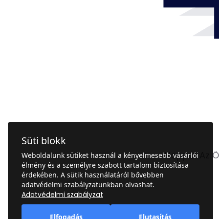
Süti blokk
Hoppá! Az Ön
Weboldalunk sütiket használ a kényelmesebb vásárlói
élmény és a személyre szabott tartalom biztosítása
érdekében. A sütik használatáról bővebben
adatvédelmi szabályzatunkban olvashat.
Adatvédelmi szabályzat
Elfogadás
Elutasítás