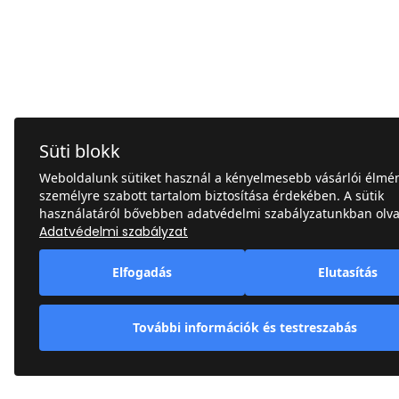
Süti blokk
Weboldalunk sütiket használ a kényelmesebb vásárlói élmén
személyre szabott tartalom biztosítása érdekében. A sütik
használatáról bővebben adatvédelmi szabályzatunkban olva
Adatvédelmi szabályzat
Elfogadás
Elutasítás
További információk és testreszabás