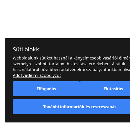
Süti blokk
Weboldalunk sütiket használ a kényelmesebb vásárlói élmén
személyre szabott tartalom biztosítása érdekében. A sütik
használatáról bővebben adatvédelmi szabályzatunkban olva
Adatvédelmi szabályzat
Elfogadás
Elutasítás
További információk és testreszabás