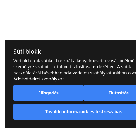
Süti blokk
Weboldalunk sütiket használ a kényelmesebb vásárlói élmén
személyre szabott tartalom biztosítása érdekében. A sütik
használatáról bővebben adatvédelmi szabályzatunkban olva
Adatvédelmi szabályzat
Elfogadás
Elutasítás
További információk és testreszabás