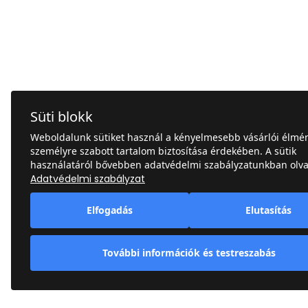
Süti blokk
Weboldalunk sütiket használ a kényelmesebb vásárlói élmén
személyre szabott tartalom biztosítása érdekében. A sütik
használatáról bővebben adatvédelmi szabályzatunkban olva
Adatvédelmi szabályzat
Elfogadás
Elutasítás
További információk és testreszabás