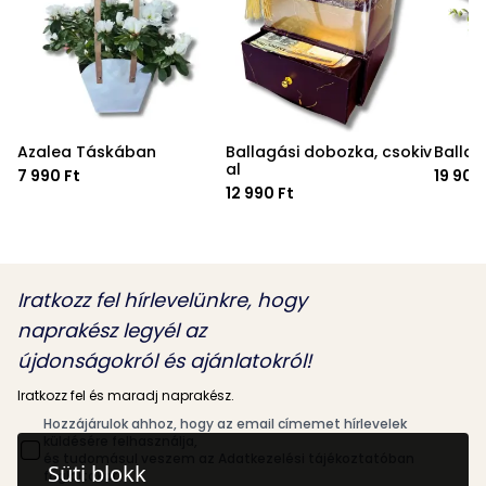
Azalea Táskában
Ballagási dobozka, csokiv
Ballag
al
7 990 Ft
19 900
12 990 Ft
Iratkozz fel hírlevelünkre, hogy
naprakész legyél az
újdonságokról és ajánlatokról!
Iratkozz fel és maradj naprakész.
Hozzájárulok ahhoz, hogy az email címemet hírlevelek
küldésére felhasználja,
és tudomásul veszem az Adatkezelési tájékoztatóban
Süti blokk
foglaltakat.