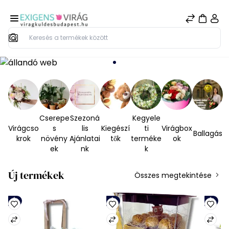
Keresés
Cserepe
Szezoná
Kegyele
Virágcso
s
lis
Kiegészí
ti
Virágbox
Ballagás
krok
növény
Ajánlatai
tők
terméke
ok
ek
nk
k
Új termékek
Összes megtekintése
Új
Új
Új