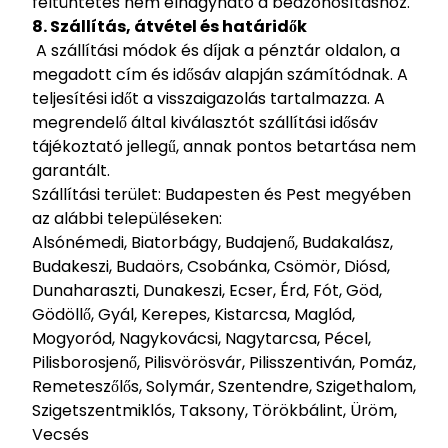
feltüntetés nem elhagyható a beazonosításhoz.
8. Szállítás, átvétel és határidők
A szállítási módok és díjak a pénztár oldalon, a
megadott cím és idősáv alapján számítódnak. A
teljesítési időt a visszaigazolás tartalmazza. A
megrendelő által kiválasztót szállítási idősáv
tájékoztató jellegű, annak pontos betartása nem
garantált.
Szállítási terület: Budapesten és Pest megyében
az alábbi településeken:
Alsónémedi, Biatorbágy, Budajenő, Budakalász,
Budakeszi, Budaörs, Csobánka, Csömör, Diósd,
Dunaharaszti, Dunakeszi, Ecser, Érd, Fót, Göd,
Gödöllő, Gyál, Kerepes, Kistarcsa, Maglód,
Mogyoród, Nagykovácsi, Nagytarcsa, Pécel,
Pilisborosjenő, Pilisvörösvár, Pilisszentiván, Pomáz,
Remeteszőlős, Solymár, Szentendre, Szigethalom,
Szigetszentmiklós, Taksony, Törökbálint, Üröm,
Vecsés