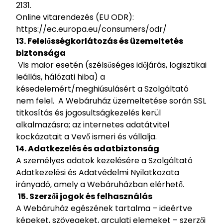
2131.
Online vitarendezés (EU ODR):
https://ec.europa.eu/consumers/odr/
13. Felelősségkorlátozás és üzemeltetés
biztonsága
Vis maior esetén (szélsőséges időjárás, logisztikai
leállás, hálózati hiba) a
késedelemért/meghiúsulásért a Szolgáltató
nem felel.
A Webáruház üzemeltetése során SSL
titkosítás és jogosultságkezelés kerül
alkalmazásra; az internetes adatátvitel
kockázatait a Vevő ismeri és vállalja.
14. Adatkezelés és adatbiztonság
A személyes adatok kezelésére a Szolgáltató
Adatkezelési és Adatvédelmi Nyilatkozata
irányadó, amely a Webáruházban elérhető.
15. Szerzői jogok és felhasználás
A Webáruház egészének tartalma – ideértve
képeket, szövegeket, arculati elemeket – szerzői