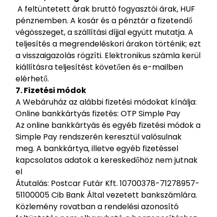
A feltüntetett árak bruttó fogyasztói árak, HUF
pénznemben. A kosár és a pénztár a fizetendő
végösszeget, a szállítási díjjal együtt mutatja. A
teljesítés a megrendeléskori árakon történik; ezt
a visszaigazolás rögzíti.
Elektronikus számla kerül
kiállításra teljesítést követően és e-mailben
elérhető.
7. Fizetési módok
A Webáruház az alábbi fizetési módokat kínálja:
Online bankkártyás fizetés: OTP Simple Pay
Az online bankkártyás és egyéb fizetési módok a
Simple Pay rendszerén keresztül valósulnak
meg. A bankkártya, illetve egyéb fizetéssel
kapcsolatos adatok a kereskedőhöz nem jutnak
el
Átutalás: Postcar Futár Kft. 10700378-71278957-
51100005 Cib Bank Által vezetett bankszámlára.
Közlemény rovatban a rendelési azonosító