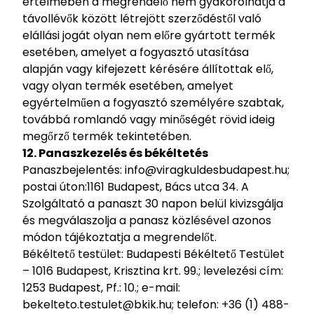
értelmében a megrendelő nem gyakorolhatja a
távollévők között létrejött szerződéstől való
elállási jogát olyan nem előre gyártott termék
esetében, amelyet a fogyasztó utasítása
alapján vagy kifejezett kérésére állítottak elő,
vagy olyan termék esetében, amelyet
egyértelműen a fogyasztó személyére szabtak,
továbbá romlandó vagy minőségét rövid ideig
megőrző termék tekintetében.
12. Panaszkezelés és békéltetés
Panaszbejelentés: info@viragkuldesbudapest.hu;
postai úton:1161 Budapest, Bács utca 34. A
Szolgáltató a panaszt 30 napon belül kivizsgálja
és megválaszolja a panasz közlésével azonos
módon tájékoztatja a megrendelőt.
Békéltető testület: Budapesti Békéltető Testület
– 1016 Budapest, Krisztina krt. 99.; levelezési cím:
1253 Budapest, Pf.: 10.; e-mail:
bekelteto.testulet@bkik.hu; telefon: +36 (1) 488-