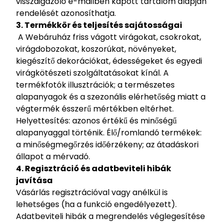
visszaigazoló e-mailben kapott tartalom alapján
rendelését azonosíthatja.
3. Termékkör és teljesítés sajátosságai
A Webáruház friss vágott virágokat, csokrokat,
virágdobozokat, koszorúkat, növényeket,
kiegészítő dekorációkat, édességeket és egyedi
virágkötészeti szolgáltatásokat kínál. A
termékfotók illusztrációk; a természetes
alapanyagok és a szezonális elérhetőség miatt a
végtermék ésszerű mértékben eltérhet.
Helyettesítés: azonos értékű és minőségű
alapanyaggal történik. Élő/romlandó termékek:
a minőségmegőrzés időérzékeny; az átadáskori
állapot a mérvadó.
4. Regisztráció és adatbeviteli hibák
javítása
Vásárlás regisztrációval vagy anélkül is
lehetséges (ha a funkció engedélyezett).
Adatbeviteli hibák a megrendelés véglegesítése