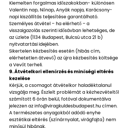
Kiemelten forgalmas időszakokban- különösen
Valentin nap, Nőnap, Anyák napja, Karácsony-
napi kiszállítás teljesítése garantálható.
Személyes átvétel – ha elérhető – a
visszaigazolás szerinti idősávban lehetséges, de
az üzlete (1134 Budapest, Bulcsú utca 21 b)
nyitvatartási idejében.
Sikertelen kézbesítés esetén (hibás cím,
elérhetetlen átvevő) az újra kézbesítés költsége
a Vevőt terheli.
9. Átvételkori ellenőrzés és minőségi eltérés
kezelése
Kérjük, a csomagot átvételkor haladéktalanul
vizsgálja meg. Észlelt problémát a kézhezvételtől
számított 6 órán belül, fotóval dokumentálva
jelezzen az
info@viragkuldesbudapest.hu
címen.
A természetes anyagokból adódó enyhe
esztétikai eltérés (színárnyalat, virágfajta) nem
minősül hibának.