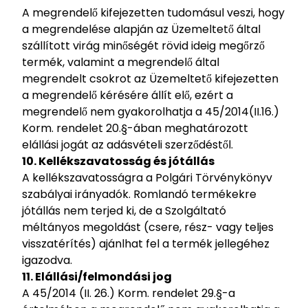
A megrendelő kifejezetten tudomásul veszi, hogy
a megrendelése alapján az Üzemeltető által
szállított virág minőségét rövid ideig megőrző
termék, valamint a megrendelő által
megrendelt csokrot az Üzemeltető kifejezetten
a megrendelő kérésére állít elő, ezért a
megrendelő nem gyakorolhatja a 45/2014(II.16.)
Korm. rendelet 20.§-ában meghatározott
elállási jogát az adásvételi szerződéstől.
10. Kellékszavatosság és jótállás
A kellékszavatosságra a Polgári Törvénykönyv
szabályai irányadók. Romlandó termékekre
jótállás nem terjed ki, de a Szolgáltató
méltányos megoldást (csere, rész- vagy teljes
visszatérítés) ajánlhat fel a termék jellegéhez
igazodva.
11. Elállási/felmondási jog
A 45/2014 (II. 26.) Korm. rendelet 29.§-a