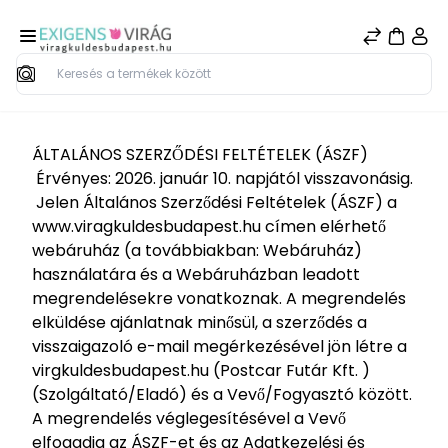
Keresés
ÁLTALÁNOS SZERZŐDÉSI FELTÉTELEK (ÁSZF)
Érvényes: 2026. január 10. napjától visszavonásig.
Jelen Általános Szerződési Feltételek (ÁSZF) a
www.viragkuldesbudapest.hu címen elérhető
webáruház (a továbbiakban: Webáruház)
használatára és a Webáruházban leadott
megrendelésekre vonatkoznak. A megrendelés
elküldése ajánlatnak minősül, a szerződés a
visszaigazoló e-mail megérkezésével jön létre a
virgkuldesbudapest.hu (Postcar Futár Kft. )
(Szolgáltató/Eladó) és a Vevő/Fogyasztó között.
A megrendelés véglegesítésével a Vevő
elfogadja az ÁSZF-et és az Adatkezelési és