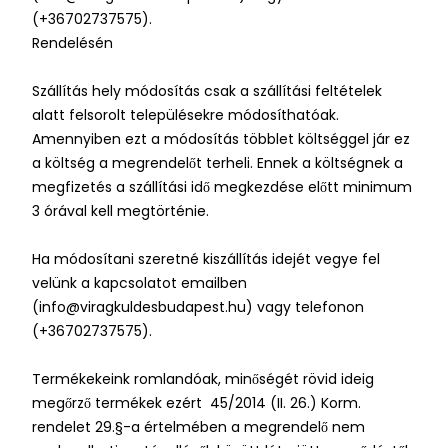
(+36702737575).
Rendelésén
Szállítás hely módosítás csak a szállítási feltételek
alatt felsorolt településekre módosíthatóak.
Amennyiben ezt a módosítás többlet költséggel jár ez
a költség a megrendelőt terheli. Ennek a költségnek a
megfizetés a szállítási idő megkezdése előtt minimum
3 órával kell megtörténie.
Ha módosítani szeretné kiszállítás idejét vegye fel
velünk a kapcsolatot emailben
(info@viragkuldesbudapest.hu) vagy telefonon
(+36702737575).
Termékekeink romlandóak, minőségét rövid ideig
megőrző termékek ezért 45/2014 (II. 26.) Korm.
rendelet 29.§-a értelmében a megrendelő nem