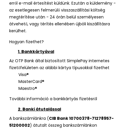
erről e-mail értesítést küldünk. Ezután a küldemény -
az esetlegesen felmerülő visszaszállítási költség
megtérítése után - 24 órán belül személyesen
átvehető, vagy térítés ellenében újbóli kiszállításra
kerülhet.
Hogyan fizethet?
1. Bankkártyával
Az OTP Bank által biztosított SimplePay internetes
fizetőfelületen az alábbi kártya típusokkal fizethet
Visa®
MasterCard®
Maestro®
További információ a bankkártyás fizetésről
2. Banki átutalással
A bankszámlánkra (
CIB Bank 10700378-71278957-
51200002
) átutalt összeg bankszámlánkon