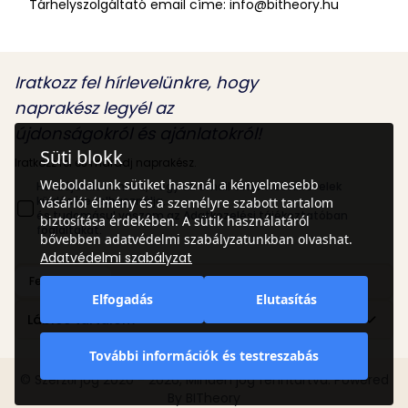
Tárhelyszolgáltató email címe: info@bitheory.hu
Iratkozz fel hírlevelünkre, hogy
naprakész legyél az
újdonságokról és ajánlatokról!
Süti blokk
Iratkozz fel és maradj naprakész.
Weboldalunk sütiket használ a kényelmesebb
Hozzájárulok ahhoz, hogy az email címemet hírlevelek
küldésére felhasználja,
vásárlói élmény és a személyre szabott tartalom
és tudomásul veszem az Adatkezelési tájékoztatóban
biztosítása érdekében. A sütik használatáról
foglaltakat.
bővebben adatvédelmi szabályzatunkban olvashat.
Adatvédelmi szabályzat
Feliratkozás
Elfogadás
Elutasítás
Lábléc tartalom
További információk és testreszabás
© Szerzői jog 2020 - 2026, Minden jog fenntartva. Powered
By BITheory