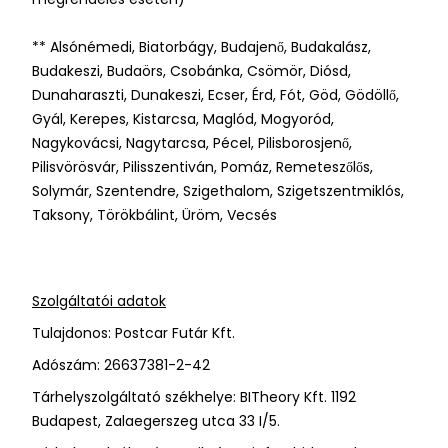
**
Alsónémedi, Biatorbágy, Budajenő, Budakalász,
Budakeszi, Budaörs, Csobánka, Csömör, Diósd,
Dunaharaszti, Dunakeszi, Ecser, Érd, Fót, Göd, Gödöllő,
Gyál, Kerepes, Kistarcsa, Maglód, Mogyoród,
Nagykovácsi, Nagytarcsa, Pécel, Pilisborosjenő,
Pilisvörösvár, Pilisszentiván, Pomáz, Remeteszőlős,
Solymár, Szentendre, Szigethalom, Szigetszentmiklós,
Taksony, Törökbálint, Üröm, Vecsés
Szolgáltatói adatok
Tulajdonos: Postcar Futár Kft.
Adószám: 26637381-2-42
Tárhelyszolgáltató székhelye: BITheory Kft. 1192
Budapest, Zalaegerszeg utca 33 I/5.