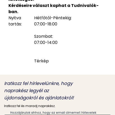
Kérdéseire választ kaphat a
Tudnivalók
-
ban.
Nyitva
Hétfőtől-Péntekig:
tartás:
07:00-18:00
Szombat:
07:00-14:00
Térkép
Iratkozz fel hírlevelünkre, hogy
naprakész legyél az
újdonságokról és ajánlatokról!
Iratkozz fel és maradj naprakész.
Hozzájárulok ahhoz, hogy az email címemet hírlevelek