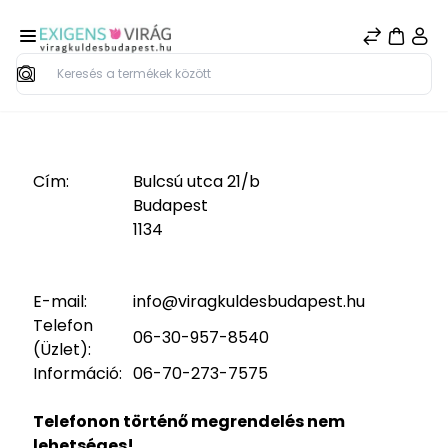
Keresés
Cím:
Bulcsú utca 21/b
Budapest
1134
E-mail:
info@viragkuldesbudapest.hu
Telefon
06-30-957-8540
(Üzlet):
Információ:
06-70-273-7575
Telefonon történő megrendelés nem
lehetséges!