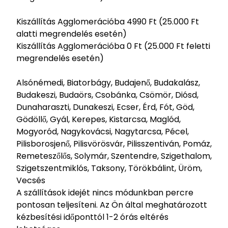
Kiszállítás Agglomerációba 4990 Ft (25.000 Ft
alatti megrendelés esetén)
Kiszállítás Agglomerációba 0 Ft (25.000 Ft feletti
megrendelés esetén)
Alsónémedi, Biatorbágy, Budajenő, Budakalász,
Budakeszi, Budaörs, Csobánka, Csömör, Diósd,
Dunaharaszti, Dunakeszi, Ecser, Érd, Fót, Göd,
Gödöllő, Gyál, Kerepes, Kistarcsa, Maglód,
Mogyoród, Nagykovácsi, Nagytarcsa, Pécel,
Pilisborosjenő, Pilisvörösvár, Pilisszentiván, Pomáz,
Remeteszőlős, Solymár, Szentendre, Szigethalom,
Szigetszentmiklós, Taksony, Törökbálint, Üröm,
Vecsés
A szállítások idejét nincs módunkban percre
pontosan teljesíteni. Az Ön által meghatározott
kézbesítési időponttól 1-2 órás eltérés