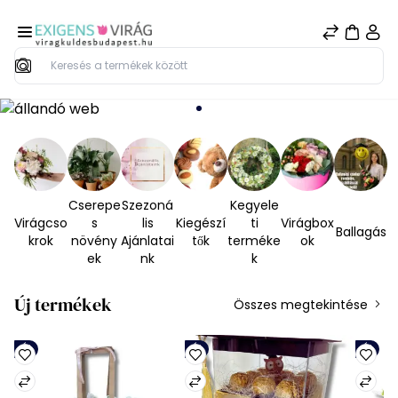
Keresés
Cserepe
Szezoná
Kegyele
Virágcso
s
lis
Kiegészí
ti
Virágbox
Ballagás
krok
növény
Ajánlatai
tők
terméke
ok
ek
nk
k
Új termékek
Összes megtekintése
Új
Új
Új