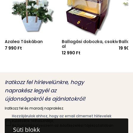
Azalea Táskában
Ballagási dobozka, csokiv
Ballag
al
7 990 Ft
19 900
12 990 Ft
Iratkozz fel hírlevelünkre, hogy
naprakész legyél az
újdonságokról és ajánlatokról!
Iratkozz fel és maradj naprakész.
Hozzájárulok ahhoz, hogy az email címemet hírlevelek
küldésére felhasználja,
és tudomásul veszem az Adatkezelési tájékoztatóban
Süti blokk
foglaltakat.