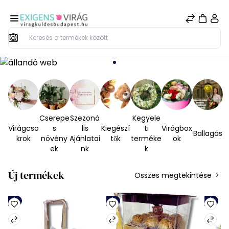
Keresés
Cserepe
Szezoná
Kegyele
Virágcso
s
lis
Kiegészí
ti
Virágbox
Ballagás
krok
növény
Ajánlatai
tők
terméke
ok
ek
nk
k
Új termékek
Összes megtekintése
Új
Új
Új