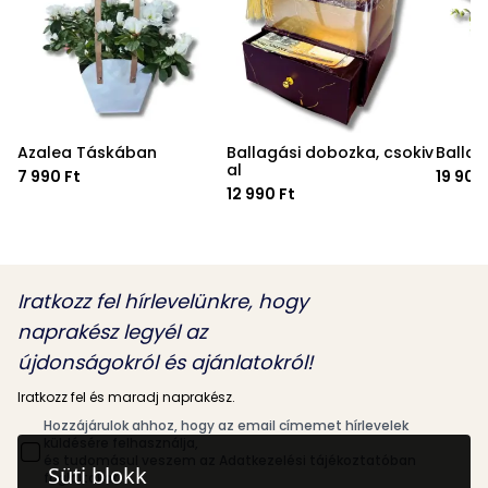
Azalea Táskában
Ballagási dobozka, csokiv
Ballag
al
7 990 Ft
19 900
12 990 Ft
Iratkozz fel hírlevelünkre, hogy
naprakész legyél az
újdonságokról és ajánlatokról!
Iratkozz fel és maradj naprakész.
Hozzájárulok ahhoz, hogy az email címemet hírlevelek
küldésére felhasználja,
és tudomásul veszem az Adatkezelési tájékoztatóban
Süti blokk
foglaltakat.