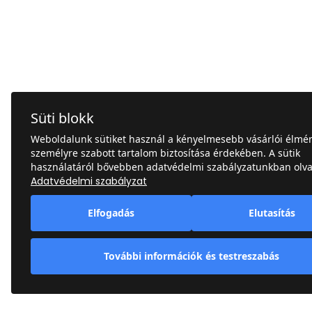
Süti blokk
Weboldalunk sütiket használ a kényelmesebb vásárlói élmén
személyre szabott tartalom biztosítása érdekében. A sütik
használatáról bővebben adatvédelmi szabályzatunkban olva
Adatvédelmi szabályzat
Elfogadás
Elutasítás
További információk és testreszabás