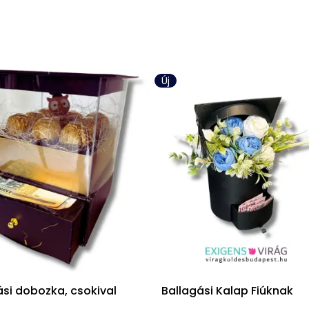
Új
ási dobozka, csokival
Ballagási Kalap Fiúknak