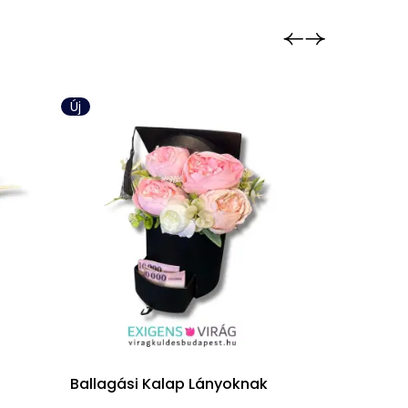
Új
Új
Ballagási Kalap Lányoknak
Ballagó Ba