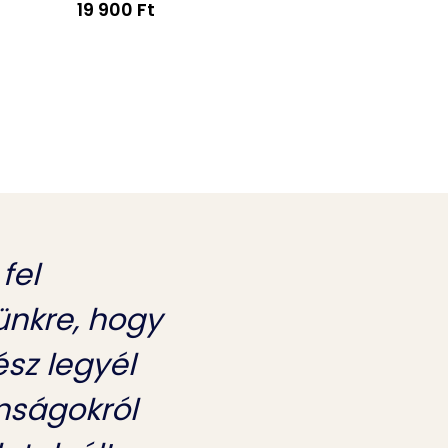
19 900 Ft
4 690 Ft
 fel
lünkre, hogy
sz legyél
nságokról