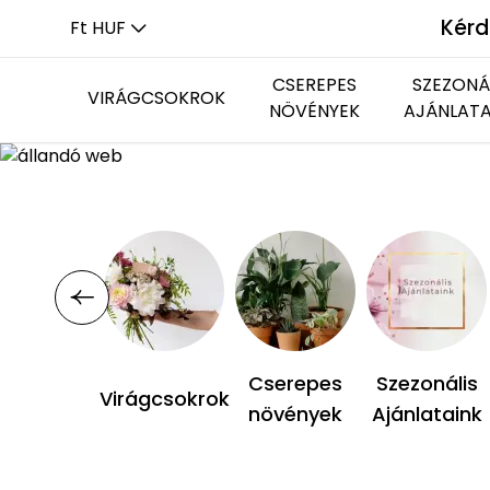
Kérd
Ft HUF
CSEREPES
SZEZONÁ
VIRÁGCSOKROK
NÖVÉNYEK
AJÁNLATA
Kerek csokrok
Virágzó növények
Újdonságok
Beültetések
Hosszúkás csokrok
Zöld növények
Cserepes
Szezonális
Virágcsokrok
növények
Ajánlataink