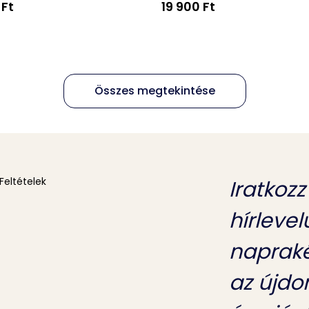
 Ft
19 900 Ft
Összes megtekintése
Feltételek
Iratkozz
hírleve
napraké
az újdo