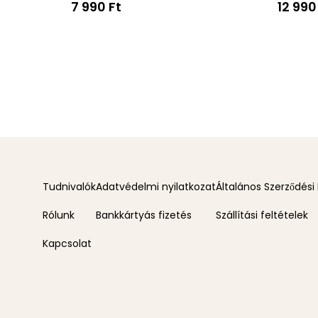
7 990 Ft
12 990
Tudnivalók
Adatvédelmi nyilatkozat
Általános Szerződési 
Rólunk
Bankkártyás fizetés
Szállítási feltételek
Kapcsolat