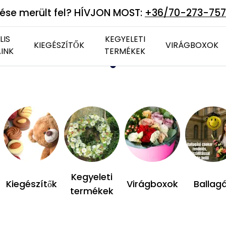
ése merült fel? HÍVJON MOST:
+36/70-273-75
LIS
KEGYELETI
KIEGÉSZÍTŐK
VIRÁGBOXOK
INK
TERMÉKEK
Csokoládék
Vázák
Tartós virág
Plüss állatok
Élő virág
Kegyeleti
Kiegészítők
Virágboxok
Ballag
termékek