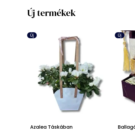
Új termékek
Új
Új
Azalea Táskában
Ballag