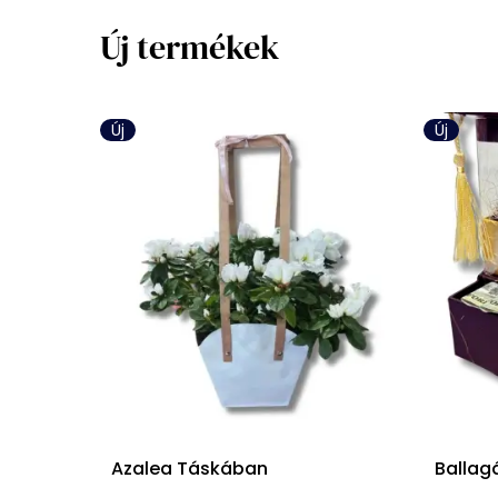
Új termékek
Új
Új
Azalea Táskában
Ballag