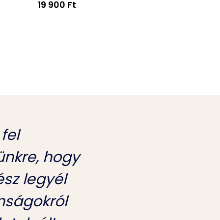
19 900 Ft
4 690 Ft
 fel
lünkre, hogy
sz legyél
nságokról