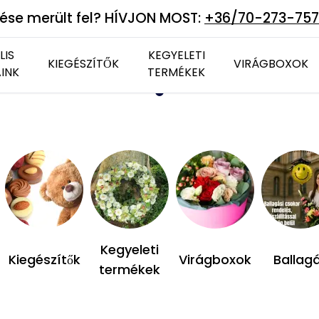
ése merült fel? HÍVJON MOST:
+36/70-273-75
LIS
KEGYELETI
KIEGÉSZÍTŐK
VIRÁGBOXOK
INK
TERMÉKEK
Csokoládék
Vázák
Tartós virág
Plüss állatok
Élő virág
Kegyeleti
Kiegészítők
Virágboxok
Ballag
termékek