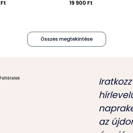
 Ft
19 900 Ft
Összes megtekintése
Feltételek
Iratkozz
hírleve
napraké
az újdo