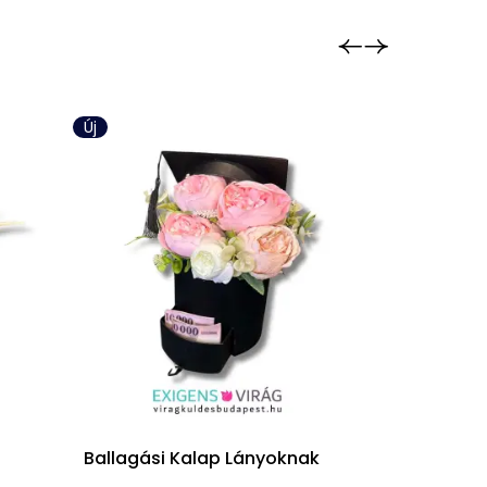
Új
Új
Ballagási Kalap Lányoknak
Ballagó Ba