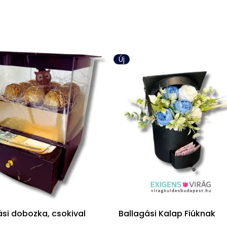
Új
ási dobozka, csokival
Ballagási Kalap Fiúknak