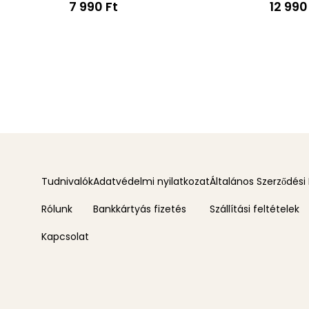
7 990 Ft
12 990
Tudnivalók
Adatvédelmi nyilatkozat
Általános Szerződési 
Rólunk
Bankkártyás fizetés
Szállítási feltételek
Kapcsolat