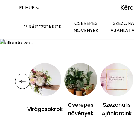
Kérd
Ft HUF
CSEREPES
SZEZONÁ
VIRÁGCSOKROK
NÖVÉNYEK
AJÁNLATA
Kerek csokrok
Virágzó növények
Újdonságok
Beültetések
Hosszúkás csokrok
Zöld növények
Cserepes
Szezonális
Virágcsokrok
növények
Ajánlataink