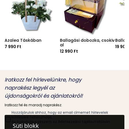
Azalea Táskában
Ballagási dobozka, csokiv
Ballag
al
7 990 Ft
19 900
12 990 Ft
Iratkozz fel hírlevelünkre, hogy
naprakész legyél az
újdonságokról és ajánlatokról!
Iratkozz fel és maradj naprakész.
Hozzájárulok ahhoz, hogy az email címemet hírlevelek
küldésére felhasználja,
és tudomásul veszem az Adatkezelési tájékoztatóban
Süti blokk
foglaltakat.