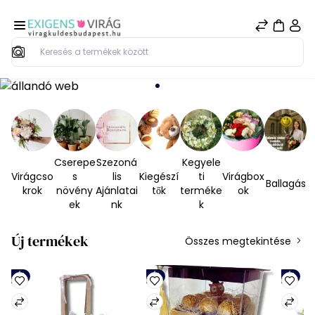
Keresés
Cserepe
Szezoná
Kegyele
Virágcso
s
lis
Kiegészí
ti
Virágbox
Ballagás
krok
növény
Ajánlatai
tők
terméke
ok
ek
nk
k
Új termékek
Összes megtekintése
Új
Új
Új