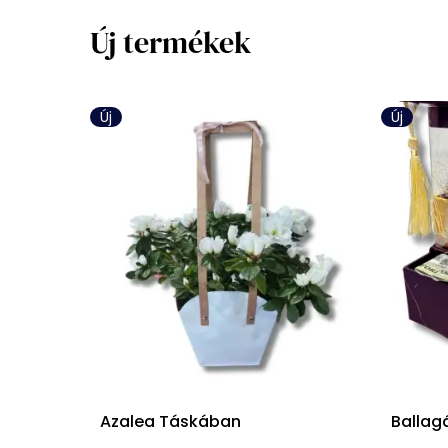
Új termékek
Új
Új
Azalea Táskában
Ballag