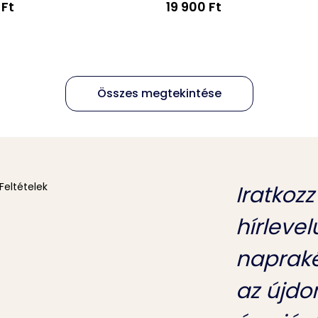
 Ft
19 900 Ft
Összes megtekintése
Feltételek
Iratkozz
hírleve
napraké
az újdo