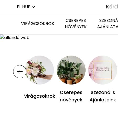
Kérd
Ft HUF
CSEREPES
SZEZONÁ
VIRÁGCSOKROK
NÖVÉNYEK
AJÁNLATA
Kerek csokrok
Virágzó növények
Újdonságok
Beültetések
Hosszúkás csokrok
Zöld növények
Cserepes
Szezonális
Virágcsokrok
növények
Ajánlataink