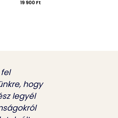
19 900 Ft
4 690 Ft
 fel
lünkre, hogy
sz legyél
nságokról