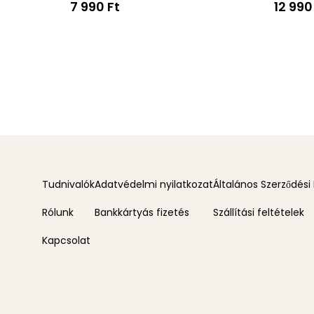
7 990 Ft
12 990
Tudnivalók
Adatvédelmi nyilatkozat
Általános Szerződési 
Rólunk
Bankkártyás fizetés
Szállítási feltételek
Kapcsolat