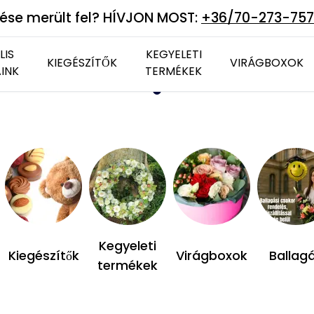
ése merült fel? HÍVJON MOST:
+36/70-273-75
LIS
KEGYELETI
KIEGÉSZÍTŐK
VIRÁGBOXOK
INK
TERMÉKEK
Csokoládék
Vázák
Tartós virág
Plüss állatok
Élő virág
Kegyeleti
Kiegészítők
Virágboxok
Ballag
termékek