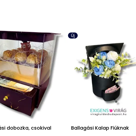
Új
ási dobozka, csokival
Ballagási Kalap Fiúknak