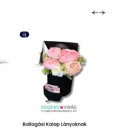
Új
Új
Ballagási Kalap Lányoknak
Ballagó Ba